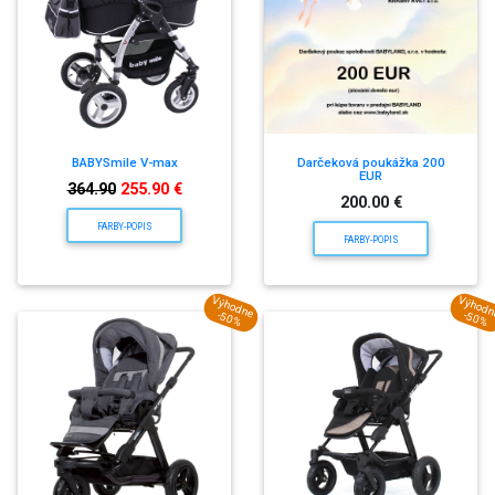
BABYSmile V-max
Darčeková poukážka 200
EUR
364.90
255.90 €
200.00 €
FARBY-POPIS
FARBY-POPIS
Výhodne
Výhod
-50%
-50%