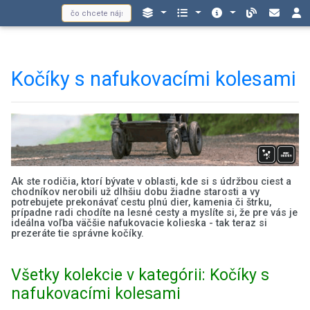
Kočíky s nafukovacími kolesami
Ak ste rodičia, ktorí bývate v oblasti, kde si s údržbou ciest a
chodníkov nerobili už dlhšiu dobu žiadne starosti a vy
potrebujete prekonávať cestu plnú dier, kamenia či štrku,
prípadne radi chodíte na lesné cesty a myslíte si, že pre vás je
ideálna voľba väčšie nafukovacie kolieska - tak teraz si
prezeráte tie správne kočíky.
Všetky kolekcie v kategórii: Kočíky s
nafukovacími kolesami