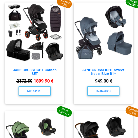
Výhodne
Nové
* NEW 
-13%
JANE CROSSLIGHT Carbon
JANE CROSSLIGHT Sweet
SET
Koos iSize R1*
2172.50
1899.90 €
949.00 €
FARBY-POPIS
FARBY-POPIS
Výhod
Nové
* NEW *
-19%