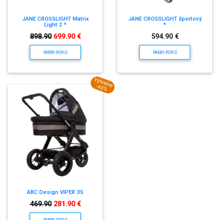
JANE CROSSLIGHT Matrix
JANE CROSSLIGHT športový
Light 2 *
*
898.90
699.90 €
594.90 €
FARBY-POPIS
FARBY-POPIS
Výhodne
-40%
ABC Design VIPER 3S
469.90
281.90 €
FARBY-POPIS