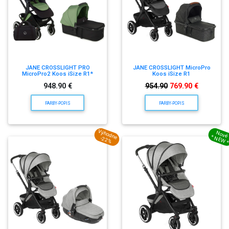
JANE CROSSLIGHT PRO
JANE CROSSLIGHT MicroPro
MicroPro2 Koos iSize R1*
Koos iSize R1
948.90 €
954.90
769.90 €
FARBY-POPIS
FARBY-POPIS
Výhodne
Nové
* NEW 
-22%