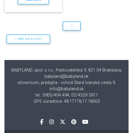
1
< SPÄŤ NA KOČÍKY
BABYLAND, spol. s r.o., Pestovateľská 9, 821 04 Bratislava
,
babyland@babyland.sk
showroom, predajňa - vchod Stará Ivanská cesta 9,
info@babyland.sk
tel.: 0905/404 494, 02/4329 3911
GPS súradnice: 48.17178,17.18063