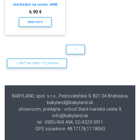
sterilizátor na cumle JANE
6.90 €
FARBY-POPIS
1
< SPÄŤ NA BABY-TECHNIKA
BABYLAND, spol. s r.o., Pestovateľská 9, 821 04 Bratislava
,
babyland@babyland.sk
showroom, predajňa - vchod Stará Ivanská cesta 9,
info@babyland.sk
tel.: 0905/404 494, 02/4329 3911
GPS súradnice: 48.17178,17.18063