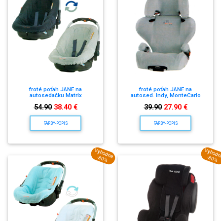
froté poťah JANE na
froté poťah JANE na
autosedačku Matrix
autosed. Indy, MonteCarlo
54.90
38.40 €
39.90
27.90 €
FARBY-POPIS
FARBY-POPIS
Výhodne
Výhod
-30%
-30%