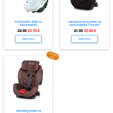
froté poťah JANE na
náhradný letný poťah na
autosedačku
autosedačku Thunder
33.90
23.70 €
31.90
22.30 €
FARBY-POPIS
FARBY-POPIS
Výhodne
-30%
náhradný poťah na