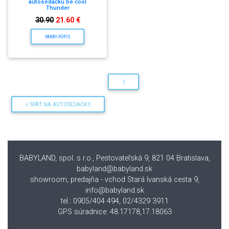
autosedačku be cool
Thunder
30.90
21.60 €
FARBY-POPIS
1
< SPÄŤ NA AUTOSEDAČKY
BABYLAND, spol. s r.o., Pestovateľská 9, 821 04 Bratislava
,
babyland@babyland.sk
showroom, predajňa - vchod Stará Ivanská cesta 9,
info@babyland.sk
tel.: 0905/404 494, 02/4329 3911
GPS súradnice: 48.17178,17.18063