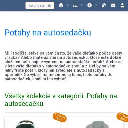
Poťahy na autosedačku
Milí rodičia, stáva sa vám často, že vaše dieťatko počas cesty
vracká? Alebo máte už staršiu autosedačku, ktorá ešte dobre
slúži len potrebujete vymeniť na autosedačke poťah? Alebo sa
v lete vaše dieťatko v autosedačke spotí a zišiel by sa vám
letný froté poťah, ktorý len zvlečiete z autosedačky a
operiete? Na výber máme zimné aj letné, froté poťahy do
autosedačiek, stačí si len vybrať.
Všetky kolekcie v kategórii: Poťahy na
autosedačku
Výhodne
Výhod
-30%
-30%