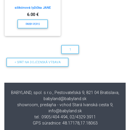
silikónová lyžička JANE
6.00 €
FARBY-POPIS
1
< SPÄŤ NA DOJČENSKÁ VÝBAVA
BABYLAND, spol. s r.o., Pestovateľská 9, 821 04 Bratislava
,
babyland@babyland.sk
showroom, predajňa - vchod Stará Ivanská cesta 9,
info@babyland.sk
tel.: 0905/404 494, 02/4329 3911
GPS súradnice: 48.17178,17.18063