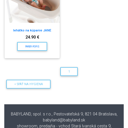
lehátko na kúpanie JANE
24.90 €
FARBY-POPIS
1
< SPÄŤ NA HYGIENA
BABYLAND, spol. s r.o., Pestovateľská 9, 821 04 Bratislava
,
babyland@babyland.sk
showroom, predajňa - vchod Stará Ivanská cesta 9,