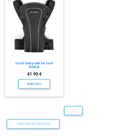
nosič baby-vak be cool
KOALA
41.90 €
FARBY-POPIS
1
< SPÄŤ NA BEZPEČNOSŤ