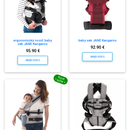
ergonomický nosič baby
baby vak JANE Kangaroo
vak JANE Kangaroo
92.90 €
95.90 €
FARBY-POPIS
FARBY-POPIS
Nové
* NEW *