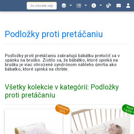
Podložky proti pretáčaniu
Podložky proti pretáčaniu zabraňujú bábätku pretočiť sa v
spánku na bruško. Zistilo sa, že bábätko, ktoré spinká na
brušku je viac ohrozené syndrónom náhleho úmrtia ako
bäbatko, ktoré spinká na chrbte.
Všetky kolekcie v kategórii: Podložky
proti pretáčaniu
Výhodne
Nové
* NEW 
-20%