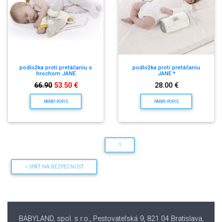
podložka proti pretáčaniu s
podložka proti pretáčaniu
hrochom JANE
JANE *
66.90
53.50 €
28.00 €
FARBY-POPIS
FARBY-POPIS
1
< SPÄŤ NA BEZPEČNOSŤ
BABYLAND, spol. s r.o., Pestovateľská 9, 821 04 Bratislava
,