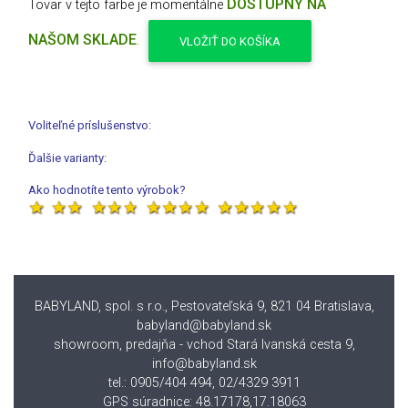
DOSTUPNÝ NA
Tovar v tejto farbe je momentálne
NAŠOM SKLADE
.
VLOŽIŤ DO KOŠÍKA
Voliteľné príslušenstvo:
Ďalšie varianty:
Ako hodnotíte tento výrobok?
BABYLAND, spol. s r.o., Pestovateľská 9, 821 04 Bratislava
,
babyland@babyland.sk
showroom, predajňa - vchod Stará Ivanská cesta 9,
info@babyland.sk
tel.: 0905/404 494, 02/4329 3911
GPS súradnice: 48.17178,17.18063