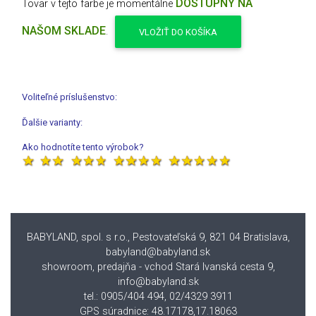
DOSTUPNÝ NA
Tovar v tejto farbe je momentálne
NAŠOM SKLADE
.
VLOŽIŤ DO KOŠÍKA
Voliteľné príslušenstvo:
Ďalšie varianty:
Ako hodnotíte tento výrobok?
BABYLAND, spol. s r.o., Pestovateľská 9, 821 04 Bratislava
,
babyland@babyland.sk
showroom, predajňa - vchod Stará Ivanská cesta 9,
info@babyland.sk
tel.: 0905/404 494, 02/4329 3911
GPS súradnice: 48.17178,17.18063