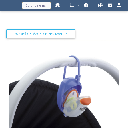
POZRIEŤ OBRÁZOK V PLNEJ KVALITE