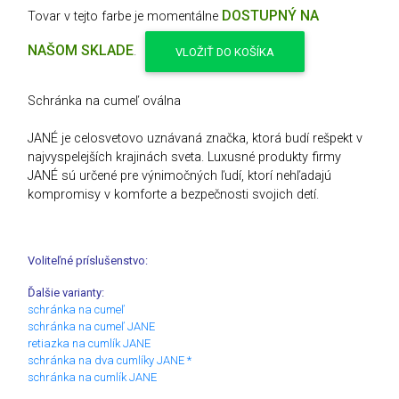
DOSTUPNÝ NA
Tovar v tejto farbe je momentálne
NAŠOM SKLADE
.
VLOŽIŤ DO KOŠÍKA
Schránka na cumeľ oválna
JANÉ je celosvetovo uznávaná značka, ktorá budí rešpekt v
najvyspelejších krajinách sveta. Luxusné produkty firmy
JANÉ sú určené pre výnimočných ľudí, ktorí nehľadajú
kompromisy v komforte a bezpečnosti svojich detí.
Voliteľné príslušenstvo:
Ďalšie varianty:
schránka na cumeľ
schránka na cumeľ JANE
retiazka na cumlík JANE
schránka na dva cumlíky JANE *
schránka na cumlík JANE