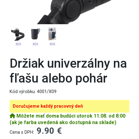
X09
X09
X09
Držiak univerzálny na
fľašu alebo pohár
Kód výrobku:
4001/X09
Doručujeme každý pracovný deň
Môžete mať doma budúci utorok 11.08. od 8:00
(ak je farba uvedená ako dostupná na sklade)
9.90 €
Cena s DPH: