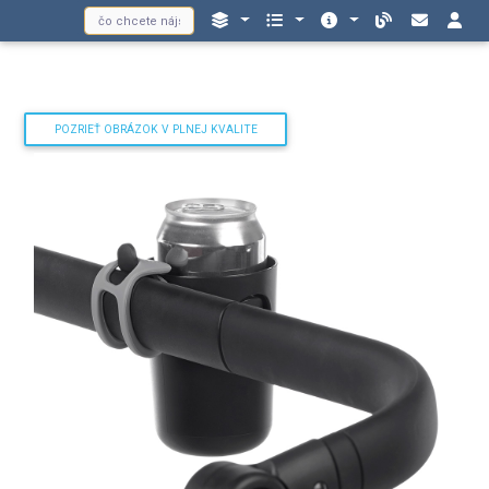
POZRIEŤ OBRÁZOK V PLNEJ KVALITE