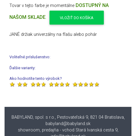
DOSTUPNÝ NA
Tovar v tejto farbe je momentálne
NAŠOM SKLADE
.
VLOŽIŤ DO KOŠÍKA
JANÉ držiak univerzálny na fľašu alebo pohár
Voliteľné príslušenstvo:
Ďalšie varianty:
Ako hodnotíte tento výrobok?
BABYLAND, spol. s r.o., Pestovateľská 9, 821 04 Bratislava
,
babyland@babyland.sk
showroom, predajňa - vchod Stará Ivanská cesta 9,