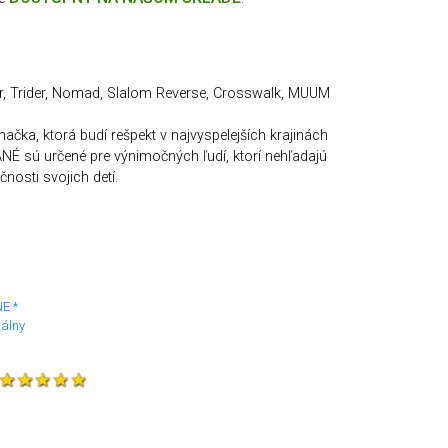
r, Trider, Nomad, Slalom Reverse, Crosswalk, MUUM
čka, ktorá budí rešpekt v najvyspelejších krajinách
ANÉ sú určené pre výnimočných ľudí, ktorí nehľadajú
osti svojich detí.
NE *
zálny