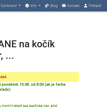
Sortiment
Info
Blog
Kontakt
Prihlásiť
ANE na kočík
 ...
 deň
ondelok 10.08. od 8:00 (ak je farba
klade)
DOSTUPNÝ NA NAŠOM SKLADE
ne
.