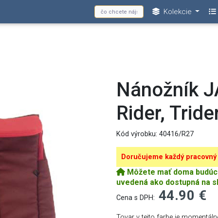
Kolekcie
Nánožník J
Rider, Trider,
Kód výrobku:
40416/R27
Doručujeme každý pracovný
Môžete mať doma budúci p
uvedená ako dostupná na s
44.90 €
Cena s DPH:
Tovar v tejto farbe je momentál