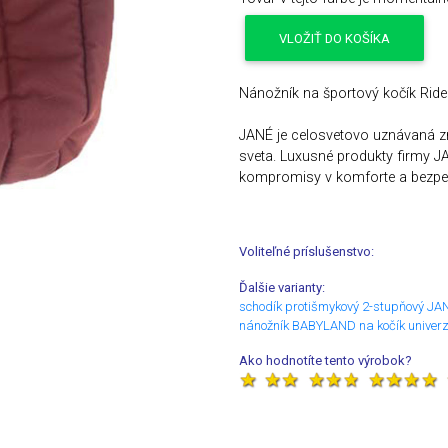
VLOŽIŤ DO KOŠÍKA
Nánožník na športový kočík Ride
JANÉ je celosvetovo uznávaná zna
sveta. Luxusné produkty firmy J
kompromisy v komforte a bezpečn
Voliteľné príslušenstvo:
Ďalšie varianty:
schodík protišmykový 2-stupňový JA
nánožník BABYLAND na kočík univer
Ako hodnotíte tento výrobok?