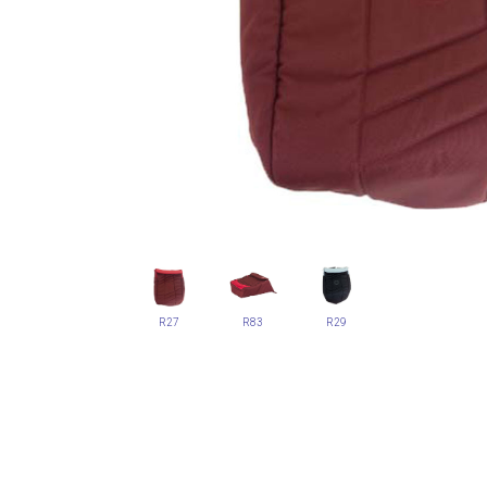
R27
R83
R29