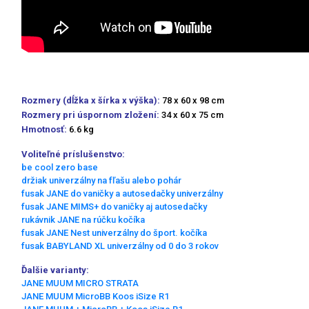
Rozmery (dĺžka x šírka x výška):
78 x 60 x 98 cm
Rozmery pri úspornom zložení:
34 x 60 x 75 cm
Hmotnosť:
6.6 kg
Voliteľné príslušenstvo:
be cool zero base
držiak univerzálny na fľašu alebo pohár
fusak JANE do vaničky a autosedačky univerzálny
fusak JANE MIMS+ do vaničky aj autosedačky
rukávnik JANE na rúčku kočíka
fusak JANE Nest univerzálny do šport. kočíka
fusak BABYLAND XL univerzálny od 0 do 3 rokov
Ďalšie varianty:
JANE MUUM MICRO STRATA
JANE MUUM MicroBB Koos iSize R1