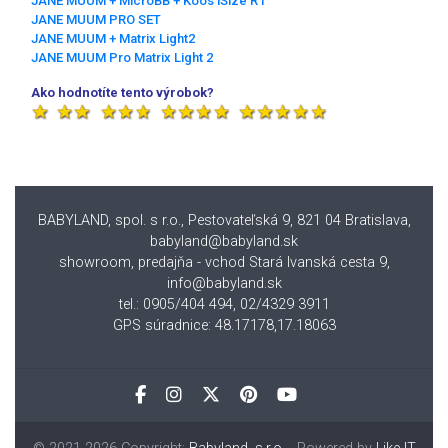
JANE MUUM + MicroBB + Koos iSize R1
JANE MUUM PRO SET
JANE MUUM + Matrix Light2
JANE MUUM Pro Matrix Light 2
Ako hodnotíte tento výrobok?
BABYLAND, spol. s r.o., Pestovateľská 9, 821 04 Bratislava
,
babyland@babyland.sk
showroom, predajňa - vchod Stará Ivanská cesta 9,
info@babyland.sk
tel.: 0905/404 494, 02/4329 3911
GPS súradnice: 48.17178,17.18063