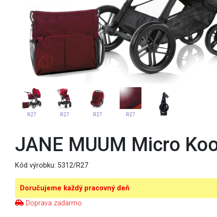
R27
R27
R27
R27
JANE MUUM Micro Ko
Kód výrobku:
5312/R27
Doručujeme každý pracovný deň
Doprava zadarmo