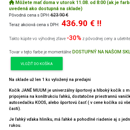
Môžete mať doma v utorok 11.08. od 8:00 (ak je farb
uvedená ako dostupná na sklade)
623.90 €
Pôvodná cena s DPH:
436.90 € !!
Teraz akciová cena s DPH:
-30%
Takto kúpite vo výhodnej zľave
z pôvodnej ceny a ušetrit
DOSTUPNÝ NA NAŠOM SK
Tovar v tejto farbe je momentálne
VLOŽIŤ DO KOŠÍKA
Na sklade už len 1 ks vyložený na predajni
Kočík JANÉ MUUM je univerzálny športový a hlboký kočík s 
pripojenia na konštrukciu ľahkú, dostatočne priestrannú vaničk
autosedačku KOOS, alebo športovú časť ( v cene kočíka sú všet
časti).
Je ľahký vďaka hliníku, má ľahké a pohodlné riadenie aj s jed
rukou.