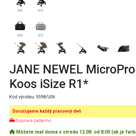
U06
U05
U06
U05
JANE NEWEL MicroPro
Koos iSize R1*
Kód výrobku:
5598/U06
Doručujeme každý pracovný deň
Doprava zadarmo
Môžete mať doma v stredu 12.08. od 8:00 (ak je farb