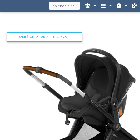
POZRIEŤ OBRÁZOK V PLNEJ KVALITE