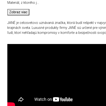
Materiál, z ktorého j
...
Zobraz viac
JANÉ je celosvetovo uznávaná značka, ktorá budí rešpekt v najvys
krajinách sveta. Luxusné produkty firmy JANÉ sú určené pre výn
ľudí, ktorí nehľadajú kompromisy v komforte a bezpečnosti svojich