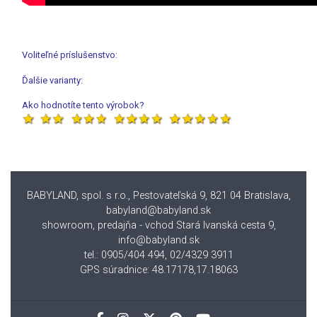
Voliteľné príslušenstvo:
Ďalšie varianty:
Ako hodnotíte tento výrobok?
BABYLAND, spol. s r.o., Pestovateľská 9, 821 04 Bratislava
,
babyland@babyland.sk
showroom, predajňa - vchod Stará Ivanská cesta 9,
info@babyland.sk
tel.: 0905/404 494, 02/4329 3911
GPS súradnice: 48.17178,17.18063