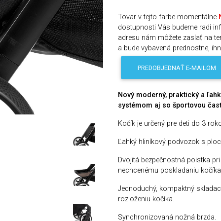
Tovar v tejto farbe momentálne
dostupnosti Vás budeme radi i
adresu nám môžete zaslať na te
a bude vybavená prednostne, ih
PREDOBJEDNAŤ E-MAILOM
Nový moderný, praktický a ľah
systémom aj so športovou čas
Kočík je určený pre deti do 3 roko
Ľahký hliníkový podvozok s plo
Dvojitá bezpečnostná poistka pr
nechcenému poskladaniu kočíka
Jednoduchý, kompaktný skladací
rozloženiu kočíka.
Synchronizovaná nožná brzda.