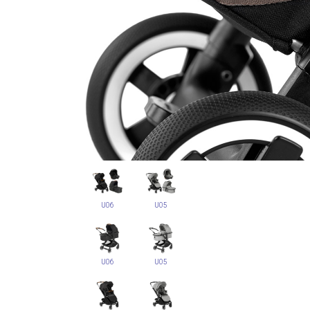
U06
U05
U06
U05