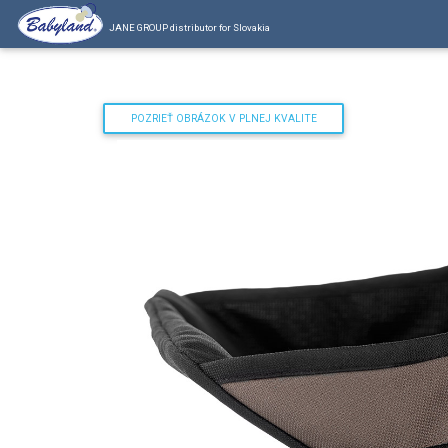
JANE GROUP distributor for Slovakia
POZRIEŤ OBRÁZOK V PLNEJ KVALITE