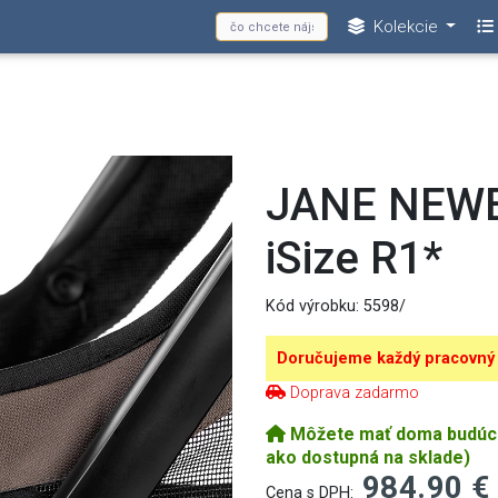
Kolekcie
JANE NEWE
iSize R1*
Kód výrobku:
5598/
Doručujeme každý pracovný
Doprava zadarmo
Môžete mať doma budúci u
ako dostupná na sklade)
984.90 €
Cena s DPH: