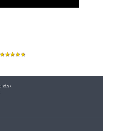
and.sk
k