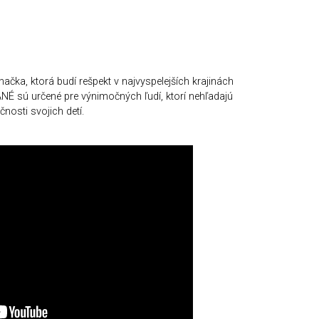
čka, ktorá budí rešpekt v najvyspelejších krajinách
ANÉ sú určené pre výnimočných ľudí, ktorí nehľadajú
osti svojich detí.