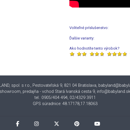
Voliteľné príslušenstvo:
Ďalšie varianty:
Ako hodnotíte tento výrobok?
ND, spol. s r.o., Pestovateľská 9, 821 04 Bratislava
,
babyland@babyl
showroom, predajňa - vchod Stará Ivanská cesta 9, info@babyland.s
tel.: 0905/404 494, 02/4329 3911
GPS súradnice: 48.17178,17.18063