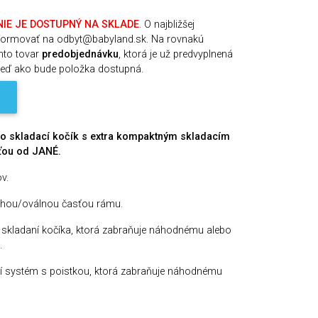
NIE JE DOSTUPNÝ NA SKLADE
. O najbližšej
nformovať na odbyt@babyland.sk. Na rovnakú
nto tovar
predobjednávku
, ktorá je už predvyplnená
neď ako bude položka dostupná.
ko skladací kočík s extra kompaktným skladacím
ťou od JANÉ.
v.
chou/oválnou časťou rámu.
i skladaní kočíka, ktorá zabraňuje náhodnému alebo
.
 systém s poistkou, ktorá zabraňuje náhodnému