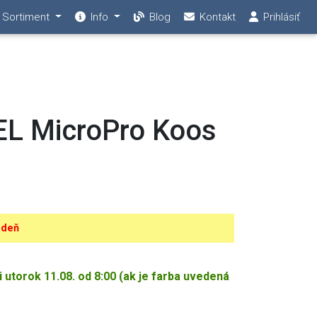
Sortiment
Info
Blog
Kontakt
Prihlásiť
L MicroPro Koos
 deň
torok 11.08. od 8:00 (ak je farba uvedená