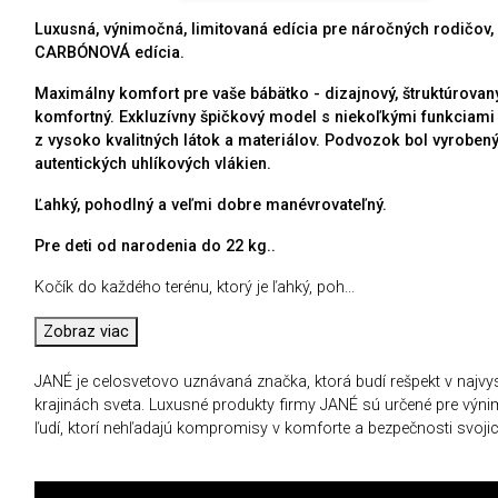
Luxusná, výnimočná, limitovaná edícia pre náročných rodičov,
CARBÓNOVÁ edícia.
Maximálny komfort pre vaše bábätko - dizajnový, štruktúrovaný,
komfortný. Exkluzívny špičkový model s niekoľkými funkciami
z vysoko kvalitných látok a materiálov. Podvozok bol vyrobený
autentických uhlíkových vlákien.
Ľahký, pohodlný a veľmi dobre manévrovateľný.
Pre deti od narodenia do 22 kg..
Kočík do každého terénu, ktorý je ľahký, poh
...
Zobraz viac
JANÉ je celosvetovo uznávaná značka, ktorá budí rešpekt v najvys
krajinách sveta. Luxusné produkty firmy JANÉ sú určené pre výn
ľudí, ktorí nehľadajú kompromisy v komforte a bezpečnosti svojich