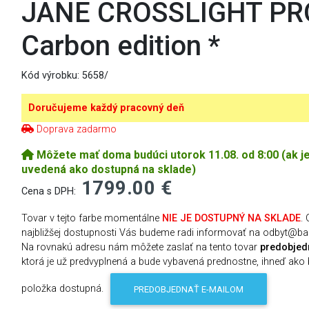
JANE CROSSLIGHT PR
Carbon edition *
Kód výrobku:
5658/
Doručujeme každý pracovný deň
Doprava zadarmo
Môžete mať doma budúci utorok 11.08. od 8:00 (ak j
uvedená ako dostupná na sklade)
1799.00 €
Cena s DPH:
Tovar v tejto farbe momentálne
NIE JE DOSTUPNÝ NA SKLADE
. 
najbližšej dostupnosti Vás budeme radi informovať na odbyt@ba
Na rovnakú adresu nám môžete zaslať na tento tovar
predobjed
ktorá je už predvyplnená a bude vybavená prednostne, ihneď ako
položka dostupná.
PREDOBJEDNAŤ E-MAILOM