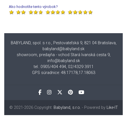
Ako hodnotíte tento výrobok?
BABYLAND, spol. s r.o., Pestovateľská 9, 821 04 Bratislava
,
babyland@babyland.sk
showroom, predajňa - vchod Stará Ivanská cesta 9,
info@babyland.sk
tel.: 0905/404 494, 02/4329 3911
GPS súradnice: 48.17178,17.18063
© 2021-2026 Copyright:
Babyland, s.r.o.
- Powered by
Like-IT