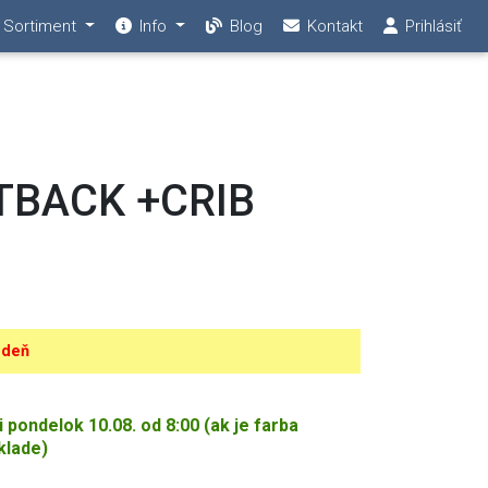
Sortiment
Info
Blog
Kontakt
Prihlásiť
UTBACK +CRIB
 deň
ondelok 10.08. od 8:00 (ak je farba
klade)