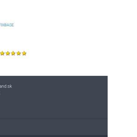
FIXBASE
and.sk
k