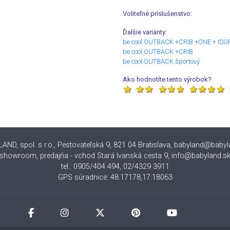
Voliteľné príslušenstvo:
Ďalšie varianty:
be cool OUTBACK +CRIB +ONE + ISO
be cool OUTBACK +CRIB
be cool OUTBACK športový
Ako hodnotíte tento výrobok?
ND, spol. s r.o., Pestovateľská 9, 821 04 Bratislava
,
babyland@babyl
showroom, predajňa - vchod Stará Ivanská cesta 9, info@babyland.s
tel.: 0905/404 494, 02/4329 3911
GPS súradnice: 48.17178,17.18063