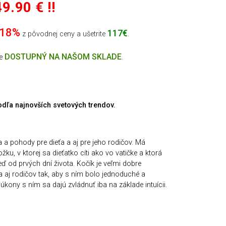
9.90 € !!
-18%
117€
z pôvodnej ceny a ušetrite
.
DOSTUPNÝ NA NAŠOM SKLADE
ne
.
dľa najnovších svetových trendov.
 pohody pre dieťa a aj pre jeho rodičov. Má
u, v ktorej sa dieťatko cíti ako vo vatičke a ktorá
eď od prvých dní života. Kočík je veľmi dobre
 aj rodičov tak, aby s ním bolo jednoduché a
úkony s ním sa dajú zvládnuť iba na základe intuícii.