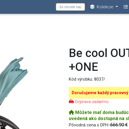
Kolekcie
Be cool O
+ONE
Kód výrobku:
8037/
Doručujeme každý pracovný
Doprava zadarmo
Môžete mať doma budúci p
uvedená ako dostupná na s
666.90 €
Pôvodná cena s DPH: