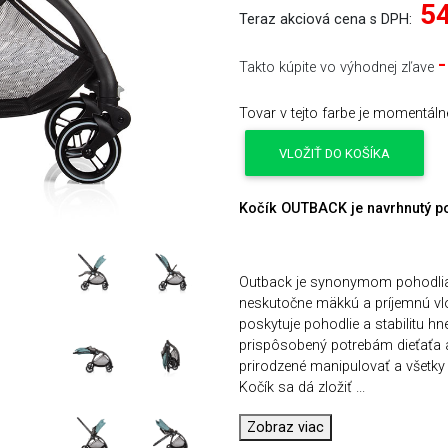
54
Teraz akciová cena s DPH:
Takto kúpite vo výhodnej zľave
Tovar v tejto farbe je momentál
VLOŽIŤ DO KOŠÍKA
Kočík OUTBACK je navrhnutý po
Outback je synonymom pohodlia a
neskutočne mäkkú a príjemnú vložk
poskytuje pohodlie a stabilitu hn
prispôsobený potrebám dieťaťa a
prirodzené manipulovať a všetky 
Kočík sa dá zložiť
...
Zobraz viac