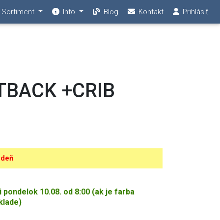
Sortiment
Info
Blog
Kontakt
Prihlásiť
UTBACK +CRIB
 deň
ondelok 10.08. od 8:00 (ak je farba
klade)