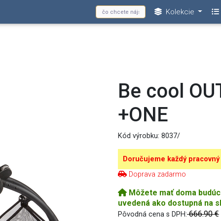
Kolekcie
Be cool O
+ONE
Kód výrobku:
8037/
Doručujeme každý pracovný
Doprava zadarmo
Môžete mať doma budúci p
uvedená ako dostupná na s
666.90 €
Pôvodná cena s DPH: