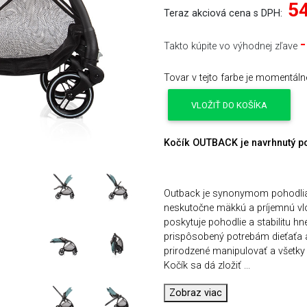
54
Teraz akciová cena s DPH:
Takto kúpite vo výhodnej zľave
Tovar v tejto farbe je momentál
VLOŽIŤ DO KOŠÍKA
Kočík OUTBACK je navrhnutý po
Outback je synonymom pohodlia a
neskutočne mäkkú a príjemnú vložk
poskytuje pohodlie a stabilitu hn
prispôsobený potrebám dieťaťa a
prirodzené manipulovať a všetky 
Kočík sa dá zložiť
...
Zobraz viac