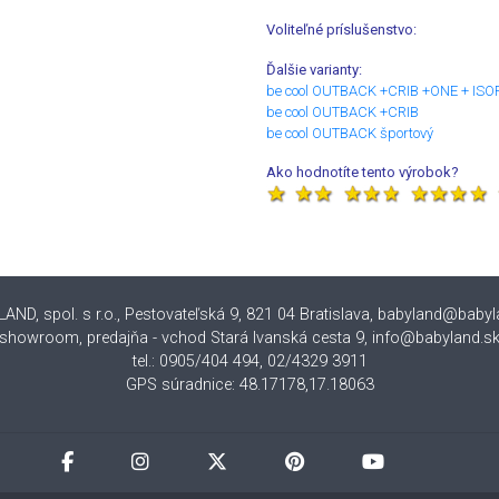
Voliteľné príslušenstvo:
Ďalšie varianty:
be cool OUTBACK +CRIB +ONE + ISO
be cool OUTBACK +CRIB
be cool OUTBACK športový
Ako hodnotíte tento výrobok?
ND, spol. s r.o., Pestovateľská 9, 821 04 Bratislava
,
babyland@babyl
showroom, predajňa - vchod Stará Ivanská cesta 9, info@babyland.s
tel.: 0905/404 494, 02/4329 3911
GPS súradnice: 48.17178,17.18063