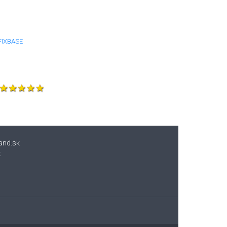
FIXBASE
and.sk
k