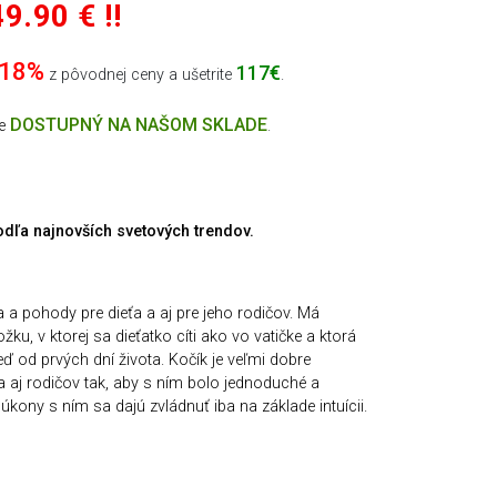
9.90 € !!
-18%
117€
z pôvodnej ceny a ušetrite
.
DOSTUPNÝ NA NAŠOM SKLADE
ne
.
dľa najnovších svetových trendov.
 pohody pre dieťa a aj pre jeho rodičov. Má
u, v ktorej sa dieťatko cíti ako vo vatičke a ktorá
eď od prvých dní života. Kočík je veľmi dobre
 aj rodičov tak, aby s ním bolo jednoduché a
úkony s ním sa dajú zvládnuť iba na základe intuícii.